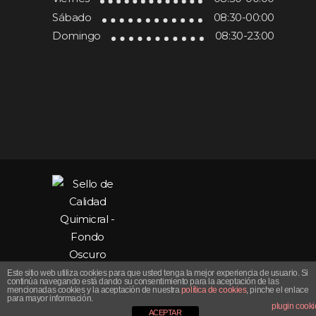
Sábado
08:30-00:00
Domingo
08:30-23:00
Este sitio web utiliza cookies para que usted tenga la mejor experiencia de usuario. Si
continúa navegando está dando su consentimiento para la aceptación de las
2017 © All rights reserved
mencionadas cookies y la aceptación de nuestra
política de cookies
, pinche el enlace
para mayor información.
plugin cooki
ACEPTAR