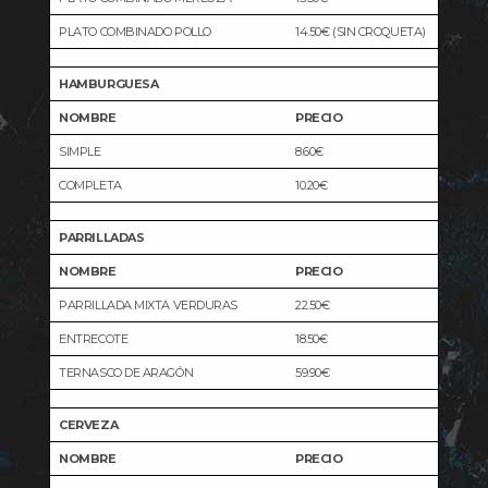
PLATO COMBINADO POLLO
14.50€ (SIN CROQUETA)
HAMBURGUESA
NOMBRE
PRECIO
SIMPLE
8.60€
COMPLETA
10.20€
PARRILLADAS
NOMBRE
PRECIO
PARRILLADA MIXTA VERDURAS
22.50€
ENTRECOTE
18.50€
TERNASCO DE ARAGÓN
59.90€
CERVEZA
NOMBRE
PRECIO