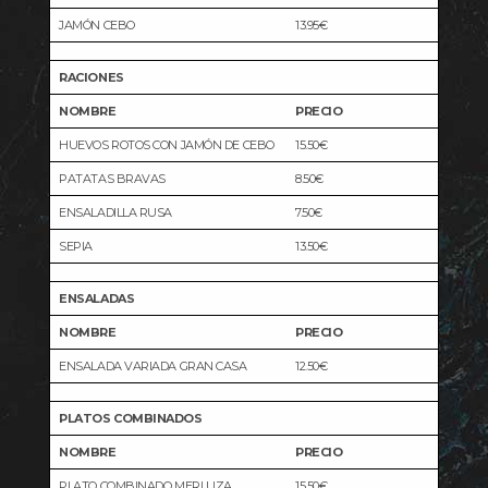
JAMÓN CEBO
13.95€
RACIONES
NOMBRE
PRECIO
HUEVOS ROTOS CON JAMÓN DE CEBO
15.50€
PATATAS BRAVAS
8.50€
ENSALADILLA RUSA
7.50€
SEPIA
13.50€
ENSALADAS
NOMBRE
PRECIO
ENSALADA VARIADA GRAN CASA
12.50€
PLATOS COMBINADOS
NOMBRE
PRECIO
PLATO COMBINADO MERLUZA
15.50€