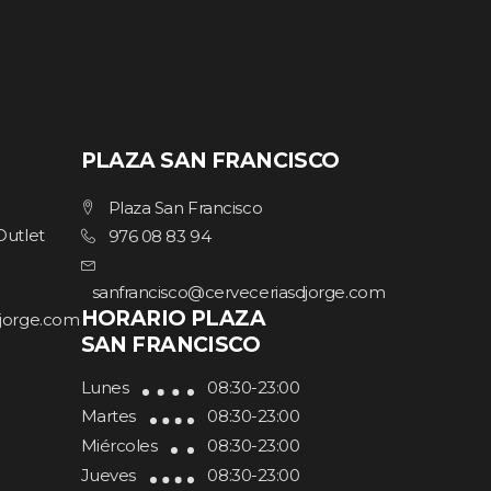
PLAZA SAN FRANCISCO
Plaza San Francisco
Outlet
976 08 83 94
sanfrancisco@cerveceriasdjorge.com
HORARIO PLAZA
djorge.com
SAN FRANCISCO
Lunes
08:30-23:00
Martes
08:30-23:00
Miércoles
08:30-23:00
Jueves
08:30-23:00