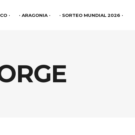
link slot gacor
SCO
ARAGONIA
SORTEO MUNDIAL 2026
JORGE