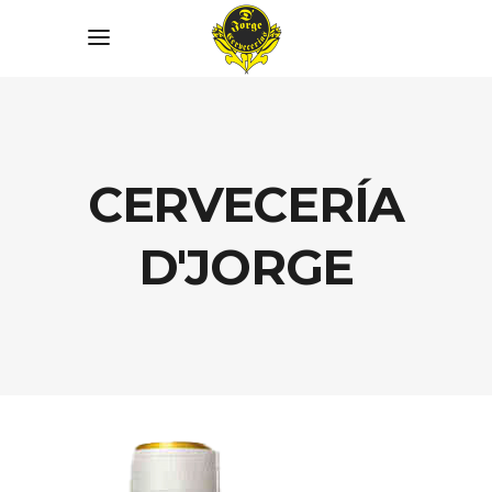
link slot gacor
CERVECERÍA
D'JORGE