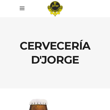
link slot gacor
CERVECERÍA
D'JORGE