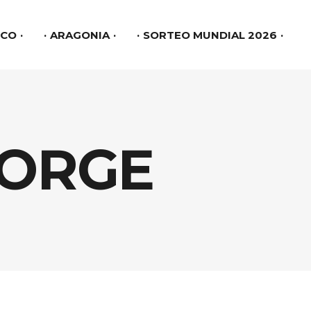
link slot gacor
SCO
ARAGONIA
SORTEO MUNDIAL 2026
JORGE