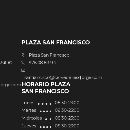
PLAZA SAN FRANCISCO
Plaza San Francisco
Outlet
976 08 83 94
sanfrancisco@cerveceriasdjorge.com
HORARIO PLAZA
djorge.com
SAN FRANCISCO
Lunes
08:30-23:00
Martes
08:30-23:00
Miércoles
08:30-23:00
Jueves
08:30-23:00